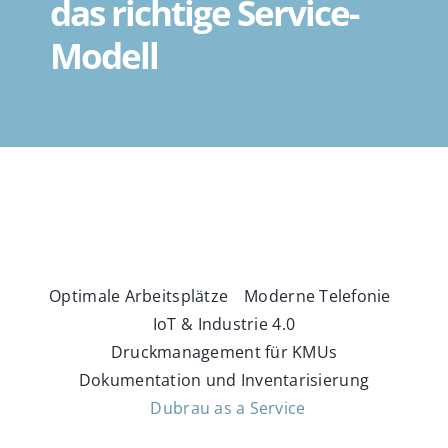
das richtige Service-
SUPPORT
Modell
KONTAKT
SHOP
SUCHE
NACH:
Optimale Arbeitsplätze
Moderne Telefonie
IoT & Industrie 4.0
Druckmanagement für KMUs
Dokumentation und Inventarisierung
Dubrau as a Service