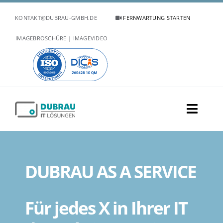
Zum
KONTAKT@DUBRAU-GMBH.DE
FERNWARTUNG STARTEN
Inhalt
springen
IMAGEBROSCHÜRE | IMAGEVIDEO
Toggl
Naviga
UNTERNEHMEN
DUBRAU AS A SERVICE
PORTFOLIO
BRANCHEN
Für jedes X in Ihrer IT