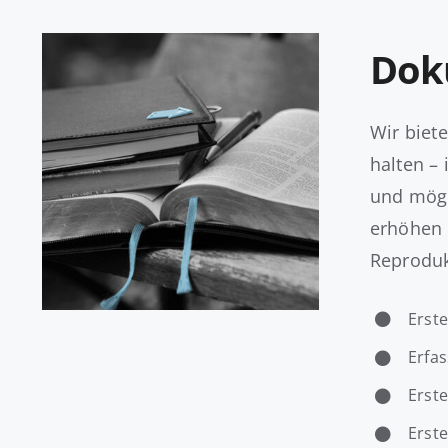
Doku
Wir biet
halten –
und mögl
erhöhen 
Reproduk
Erst
Erfas
Erste
Erste