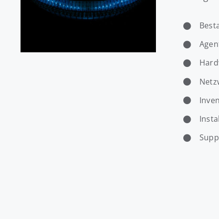
Best
Agen
Hard
Netz
Inve
Insta
Suppo