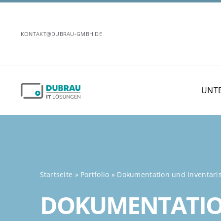
Zum
Inhalt
KONTAKT@DUBRAU-GMBH.DE
springen
UNT
Startseite
»
Portfolio
»
Dokumentation und Inventari
DOKUMENTATI