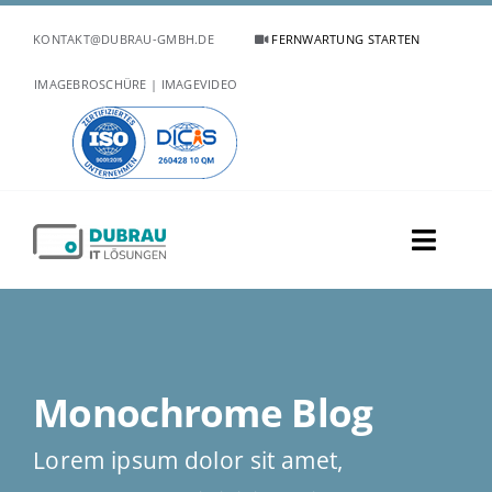
Zum
KONTAKT@DUBRAU-GMBH.DE
FERNWARTUNG STARTEN
Inhalt
springen
IMAGEBROSCHÜRE | IMAGEVIDEO
Toggl
Naviga
UNTERNEHMEN
PORTFOLIO
Monochrome Blog
BRANCHEN
Lorem ipsum dolor sit amet,